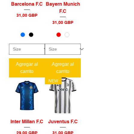
Barcelona F.C
Bayern Munich
F.C
Precio
31,00 GBP
Precio
31,00 GBP
Agregar al
Agregar al
carrito
carrito
NEW
Inter Millan F.C
Juventus F.C
Precio
Precio
29,00 GBP
31,00 GBP