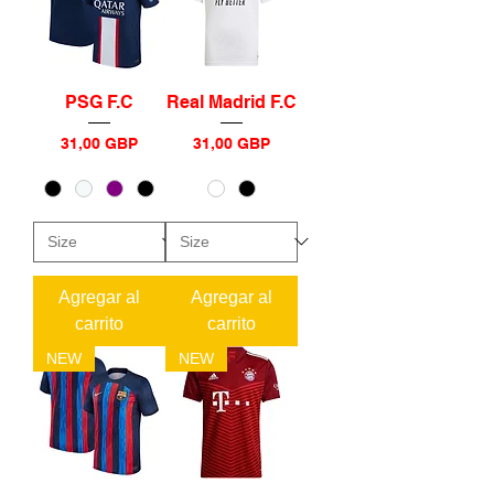
PSG F.C
Real Madrid F.C
Precio
Precio
31,00 GBP
31,00 GBP
Agregar al
Agregar al
carrito
carrito
NEW
NEW