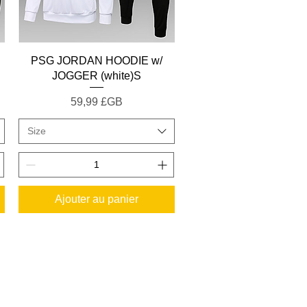
Aperçu rapide
PSG JORDAN HOODIE w/
JOGGER (white)S
Prix
59,99 £GB
Size
Ajouter au panier