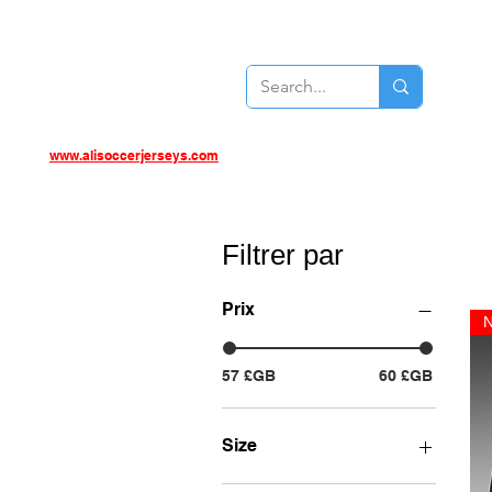
www.alisoccerjerseys.com
Filtrer par
Prix
57 £GB
60 £GB
Size
Large