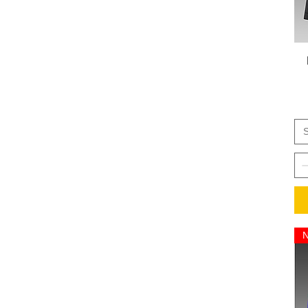
Medium
Small
X Large
S