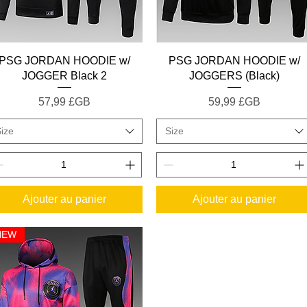
Aperçu rapide
Aperçu rapide
PSG JORDAN HOODIE w/
PSG JORDAN HOODIE w/
JOGGER Black 2
JOGGERS (Black)
Prix
Prix
57,99 £GB
59,99 £GB
ize
Size
Ajouter au panier
Ajouter au panier
NEW