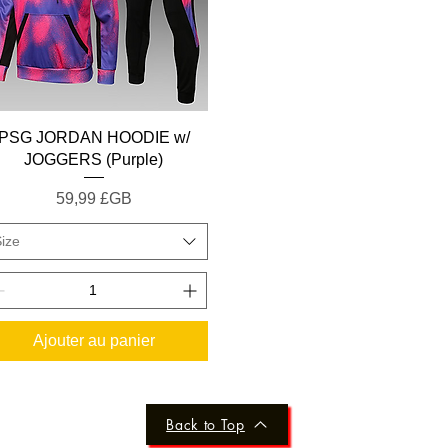
Aperçu rapide
PSG JORDAN HOODIE w/
JOGGERS (Purple)
Prix
59,99 £GB
ize
Ajouter au panier
Back to Top