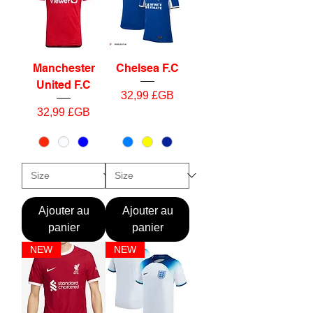
Manchester
Chelsea F.C
United F.C
Prix
32,99 £GB
Prix
32,99 £GB
Ajouter au
Ajouter au
panier
panier
NEW
NEW