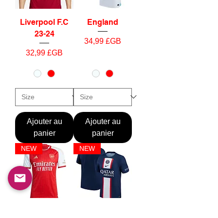
Liverpool F.C
England
23-24
Prix
34,99 £GB
Prix
32,99 £GB
Ajouter au
Ajouter au
panier
panier
NEW
NEW
Arsenal F.C
PSG F.C